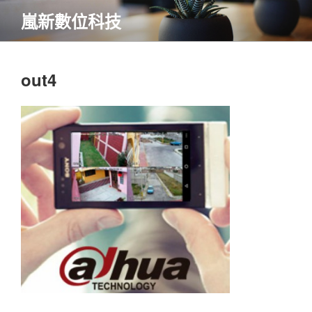
跳
嵐新數位科技
至
內
容
out4