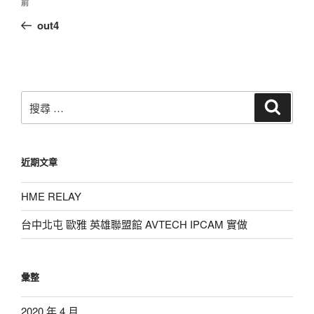
上
前
章
一
out4
導
篇
覽
文
章
搜
搜
尋
尋：
近期文章
HME RELAY
台中北屯 歐雅 英雄聯盟館 AVTECH IPCAM 實做
彙整
2020 年 4 月