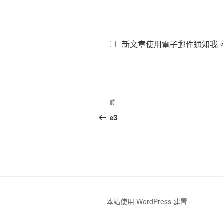
新文章使用電子郵件通知我
文
上
前
章
一
e3
篇
導
文
覽
章
本站使用 WordPress 建置