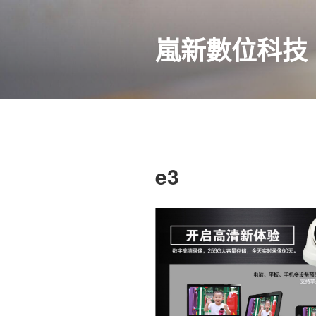
跳
至
嵐新數位科技
內
容
e3