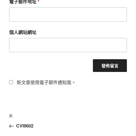
電子郵件地址
*
個人網站網址
新文章使用電子郵件通知我。
文
上
前
章
一
CVI9602
導
篇