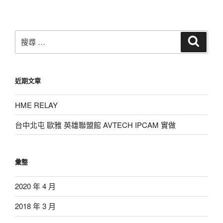
覽
文
章
搜
搜
尋
尋：
近期文章
HME RELAY
台中北屯 歐雅 英雄聯盟館 AVTECH IPCAM 實做
彙整
2020 年 4 月
2018 年 3 月