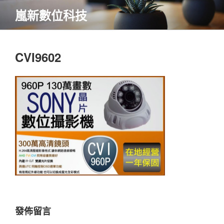
跳
嵐新數位科技
至
內
容
CVI9602
發佈留言