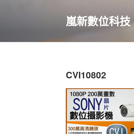
跳
至
嵐新數位科技
內
容
CVI10802