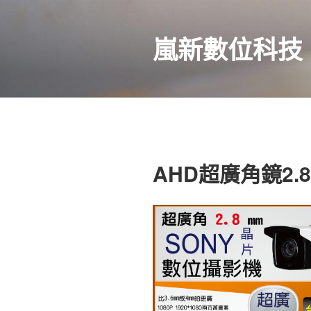
跳
至
嵐新數位科技
內
容
AHD超廣角鏡2.8