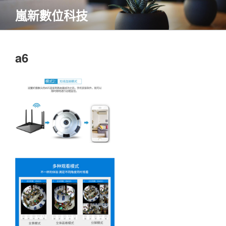
跳
嵐新數位科技
至
內
容
a6