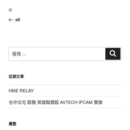
文
上
前
章
一
a6
導
篇
覽
文
章
搜
搜
尋
尋：
近期文章
HME RELAY
台中北屯 歐雅 英雄聯盟館 AVTECH IPCAM 實做
彙整