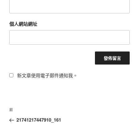
個人網站網址
新文章使用電子郵件通知我。
文
上
前
章
一
21741217447910_161
導
篇
覽
文