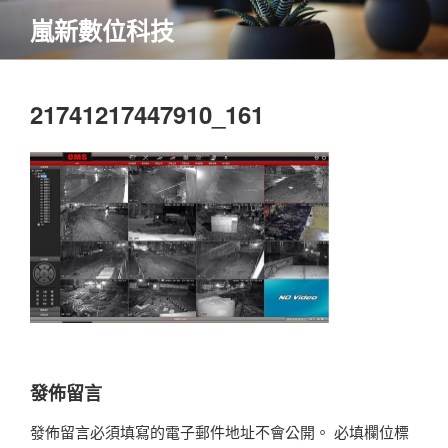
跳
嵐新數位科技
至
內
容
21741217447910_161
發佈留言
發佈留言必須填寫的電子郵件地址不會公開。
必填欄位標