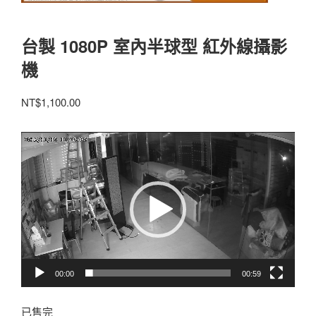
台製 1080P 室內半球型 紅外線攝影
機
NT$
1,100.00
視
訊
播
放
器
00:00
00:59
已售完