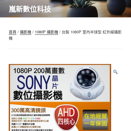
跳
嵐新數位科技
至
內
容
首頁
/
攝影機
/
1080P 攝影機
/ 台製 1080P 室內半球型 紅外線攝影
機